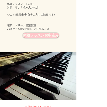
体験レッスン 1,500円
対象 年少３歳～大人の方
​シニア/保育士/初心者の方も大歓迎です♪
場所 ドリーム音楽教室
バス停『八坂神社前』より徒歩３分
体験レッスンお申込み