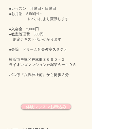
​●レッスン 月曜日～日曜日
●お月謝 8,500円～​
レベルにより変動します
●入会金 5,000円
​●教室管理費 500円
別途テキスト代がかかります
●会場 ドリーㇺ音楽教室スタジオ
横浜市戸塚区戸塚町３６８０－２
ライオンズマンション戸塚第６ー１０５
​バス停『八坂神社前』から徒歩３分
体験レッスンお申込み