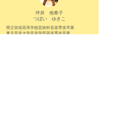
坪井 侑希子
​つぼい ゆきこ
県立弥栄高等学校芸術科音楽専攻卒業
東京音楽大学音楽学部器楽専攻卒業​
​ヴァイオリン、ピアノを学ぶ。
オーケストラや室内楽のコンサート、福祉施設
や教育現場での指導、ロック、ソールミュージ
ックのバンドサポート、レコーディングなど
様々なジャンルにおいて幅広く活動。
​リトミックピアノ伴奏も行う。
鷹野 慶子
​たかの けいこ
国立音楽院リトミック本科
ピアノ専攻卒業
幼児リトミック講師資格取得